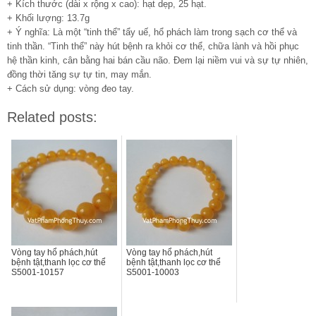
+ Kích thước (dài x rộng x cao): hạt dẹp, 25 hạt.
+ Khối lượng: 13.7g
+ Ý nghĩa: Là một “tinh thể” tẩy uế, hổ phách làm trong sạch cơ thể và
tinh thần. “Tinh thể” này hút bệnh ra khỏi cơ thể, chữa lành và hồi phục
hệ thần kinh, cân bằng hai bán cầu não. Đem lại niềm vui và sự tự nhiên,
đồng thời tăng sự tự tin, may mắn.
+ Cách sử dụng: vòng đeo tay.
Related posts:
Vòng tay hổ phách,hút
Vòng tay hổ phách,hút
bệnh tật,thanh lọc cơ thể
bệnh tật,thanh lọc cơ thể
S5001-10157
S5001-10003