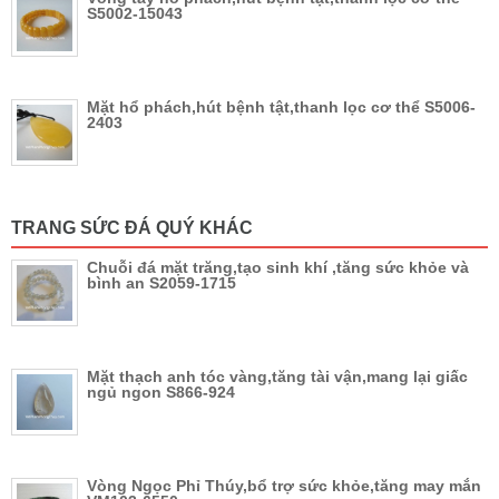
S5002-15043
Mặt hổ phách,hút bệnh tật,thanh lọc cơ thể S5006-
2403
TRANG SỨC ĐÁ QUÝ KHÁC
Chuỗi đá mặt trăng,tạo sinh khí ,tăng sức khỏe và
bình an S2059-1715
Mặt thạch anh tóc vàng,tăng tài vận,mang lại giấc
ngủ ngon S866-924
Vòng Ngọc Phỉ Thúy,bổ trợ sức khỏe,tăng may mắn