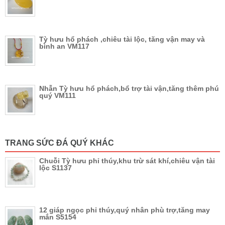
Tỳ hưu hổ phách ,chiêu tài lộc, tăng vận may và
bình an VM117
Nhẫn Tỳ hưu hổ phách,bổ trợ tài vận,tăng thêm phú
quý VM111
TRANG SỨC ĐÁ QUÝ KHÁC
Chuỗi Tỳ hưu phỉ thúy,khu trừ sát khí,chiêu vận tài
lộc S1137
12 giáp ngọc phỉ thúy,quý nhân phù trợ,tăng may
mắn S5154