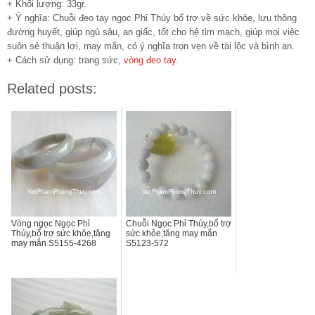
+ Khối lượng: 33gr.
+ Ý nghĩa: Chuỗi đeo tay ngọc Phỉ Thúy bổ trợ về sức khỏe, lưu thông
đường huyết, giúp ngủ sâu, an giấc, tốt cho hệ tim mạch, giúp mọi việc
suôn sẻ thuận lợi, may mắn, có ý nghĩa trọn vẹn về tài lộc và bình an.
+ Cách sử dụng: trang sức,
vòng đeo tay
.
Related posts:
Vòng ngọc Ngọc Phỉ
Chuỗi Ngọc Phỉ Thúy,bổ trợ
Thúy,bổ trợ sức khỏe,tăng
sức khỏe,tăng may mắn
may mắn S5155-4268
S5123-572