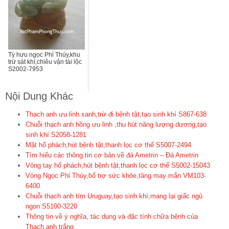
Tỳ hưu ngọc Phỉ Thúy,khu
trừ sát khí,chiêu vận tài lộc
S2002-7953
Nội Dung Khác
Thạch anh ưu linh xanh,trừ đi bệnh tật,tạo sinh khí S867-638
Chuỗi thạch anh hồng ưu linh ,thu hút năng lượng dương,tạo
sinh khí S2058-1281
Mặt hổ phách,hút bệnh tật,thanh lọc cơ thể S5007-2494
Tìm hiểu các thông tin cơ bản về đá Ametrin – Đá Ametrin
Vòng tay hổ phách,hút bệnh tật,thanh lọc cơ thể S5002-15043
Vòng Ngọc Phỉ Thúy,bổ trợ sức khỏe,tăng may mắn VM103-
6400
Chuỗi thạch anh tím Uruguay,tạo sinh khí,mang lại giấc ngủ
ngon S5100-3220
Thông tin về ý nghĩa, tác dụng và đặc tính chữa bệnh của
Thạch anh trắng