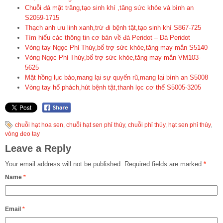
Chuỗi đá mặt trăng,tạo sinh khí ,tăng sức khỏe và bình an
S2059-1715
Thạch anh ưu linh xanh,trừ đi bệnh tật,tạo sinh khí S867-725
Tìm hiểu các thông tin cơ bản về đá Peridot – Đá Peridot
Vòng tay Ngọc Phỉ Thúy,bổ trợ sức khỏe,tăng may mắn S5140
Vòng Ngọc Phỉ Thúy,bổ trợ sức khỏe,tăng may mắn VM103-
5625
Mặt hồng lục bảo,mang lại sự quyến rũ,mang lại bình an S5008
Vòng tay hổ phách,hút bệnh tật,thanh lọc cơ thể S5005-3205
chuỗi hạt hoa sen
,
chuỗi hạt sen phỉ thúy
,
chuỗi phỉ thúy
,
hạt sen phỉ thúy
,
vòng đeo tay
Leave a Reply
Your email address will not be published.
Required fields are marked
*
Name
*
Email
*