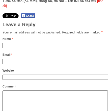
+ 256 Xã Đàn (KL Mới), Đống Đa, Hà Nội – Tel: 024 66 553 989
[bản
đồ}
Leave a Reply
Your email address will not be published.
Required fields are marked
*
Name
*
Email
*
Website
Comment