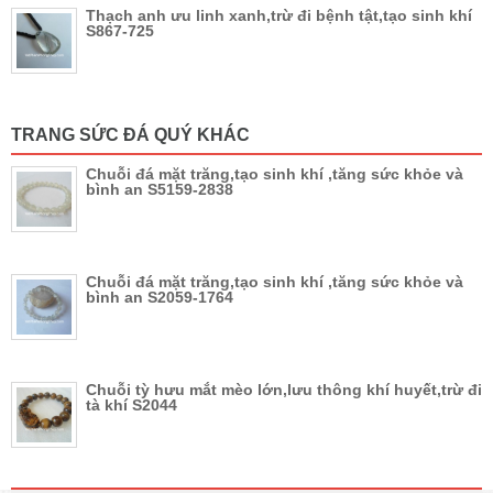
Thạch anh ưu linh xanh,trừ đi bệnh tật,tạo sinh khí
S867-725
TRANG SỨC ĐÁ QUÝ KHÁC
Chuỗi đá mặt trăng,tạo sinh khí ,tăng sức khỏe và
bình an S5159-2838
Chuỗi đá mặt trăng,tạo sinh khí ,tăng sức khỏe và
bình an S2059-1764
Chuỗi tỳ hưu mắt mèo lớn,lưu thông khí huyết,trừ đi
tà khí S2044