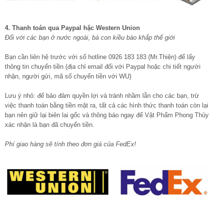
4. Thanh toán qua Paypal hặc Western Union
Đối với các bạn ở nước ngoài, bà con kiều bào khắp thế giới
Bạn cần liên hệ trước với số hotline 0926 183 183 (Mr.Thiện) để lấy
thông tin chuyển tiền (địa chỉ email đối với Paypal hoặc chi tiết người
nhận, người gửi, mã số chuyển tiền với WU)
Lưu ý nhỏ: để bảo đảm quyền lợi và tránh nhầm lẫn cho các bạn, trừ
việc thanh toán bằng tiền mặt ra, tất cả các hình thức thanh toán còn lại
bạn nên giữ lại biên lai gốc và thông báo ngay để Vật Phẩm Phong Thủy
xác nhận là bạn đã chuyển tiền.
Phí giao hàng sẽ tính theo đơn giá của FedEx!