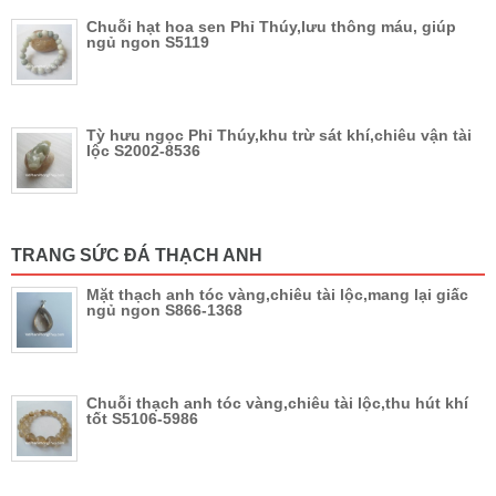
Chuỗi hạt hoa sen Phỉ Thúy,lưu thông máu, giúp
ngủ ngon S5119
Tỳ hưu ngọc Phỉ Thúy,khu trừ sát khí,chiêu vận tài
lộc S2002-8536
TRANG SỨC ĐÁ THẠCH ANH
Mặt thạch anh tóc vàng,chiêu tài lộc,mang lại giấc
ngủ ngon S866-1368
Chuỗi thạch anh tóc vàng,chiêu tài lộc,thu hút khí
tốt S5106-5986