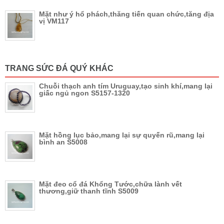
Mặt như ý hổ phách,thăng tiến quan chức,tăng địa
vị VM117
TRANG SỨC ĐÁ QUÝ KHÁC
Chuỗi thạch anh tím Uruguay,tạo sinh khí,mang lại
giấc ngủ ngon S5157-1320
Mặt hồng lục bảo,mang lại sự quyến rũ,mang lại
bình an S5008
Mặt đeo cổ đá Khổng Tước,chữa lành vết
thương,giữ thanh tĩnh S5009