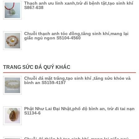
Thạch anh ưu linh xanh,trừ đi bệnh tật,tạo sinh khí
S867-638
Chuỗi thạch anh tóc đồng,tăng sinh khí,mang lại
giấc ngủ ngon S5104-4560
TRANG SỨC ĐÁ QUÝ KHÁC
Chuỗi đá mặt trăng,tạo sinh khí ,tăng sức khỏe và
bình an S5159-4197
Phật Như Lai Đại Nhật,phổ độ bình an, trừ đi tai nạn
S1134-6
Chuỗi đá thiên hà,tạo sinh khí ,mang lại giấc ngủ