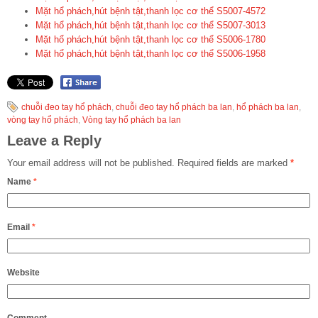
Mặt hổ phách,hút bệnh tật,thanh lọc cơ thể S5007-4572
Mặt hổ phách,hút bệnh tật,thanh lọc cơ thể S5007-3013
Mặt hổ phách,hút bệnh tật,thanh lọc cơ thể S5006-1780
Mặt hổ phách,hút bệnh tật,thanh lọc cơ thể S5006-1958
chuỗi đeo tay hổ phách
,
chuỗi đeo tay hổ phách ba lan
,
hổ phách ba lan
,
vòng tay hổ phách
,
Vòng tay hổ phách ba lan
Leave a Reply
Your email address will not be published.
Required fields are marked
*
Name
*
Email
*
Website
Comment