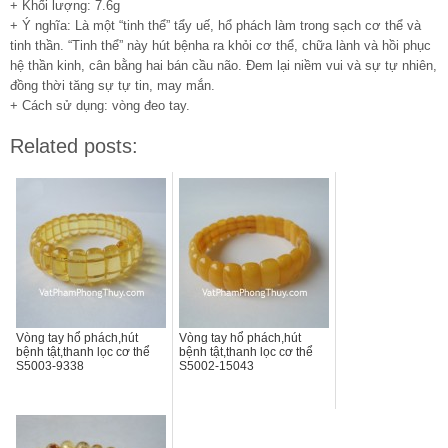
+ Khối lượng: 7.6g
+ Ý nghĩa: Là một “tinh thể” tẩy uế, hổ phách làm trong sạch cơ thể và
tinh thần. “Tinh thể” này hút bệnha ra khỏi cơ thể, chữa lành và hồi phục
hệ thần kinh, cân bằng hai bán cầu não. Đem lại niềm vui và sự tự nhiên,
đồng thời tăng sự tự tin, may mắn.
+ Cách sử dụng: vòng đeo tay.
Related posts:
Vòng tay hổ phách,hút
Vòng tay hổ phách,hút
bệnh tật,thanh lọc cơ thể
bệnh tật,thanh lọc cơ thể
S5003-9338
S5002-15043