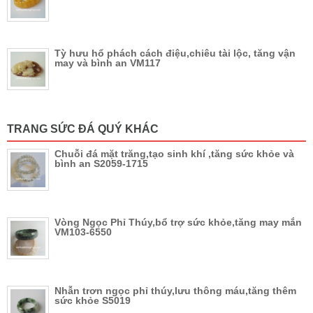
Tỳ hưu hổ phách cách điệu,chiêu tài lộc, tăng vận
may và bình an VM117
TRANG SỨC ĐÁ QUÝ KHÁC
Chuỗi đá mặt trăng,tạo sinh khí ,tăng sức khỏe và
bình an S2059-1715
Vòng Ngọc Phỉ Thúy,bổ trợ sức khỏe,tăng may mắn
VM103-6550
Nhẫn trơn ngọc phỉ thúy,lưu thông máu,tăng thêm
sức khỏe S5019