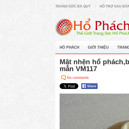
TRANG SỨC ĐÁ QUÝ
HỖ TRỢ SAU BÁ
HỔ PHÁCH
GIỚI THIỆU
TRAN
Mặt nhện hổ phách,bổ
mắn VM117
No comments