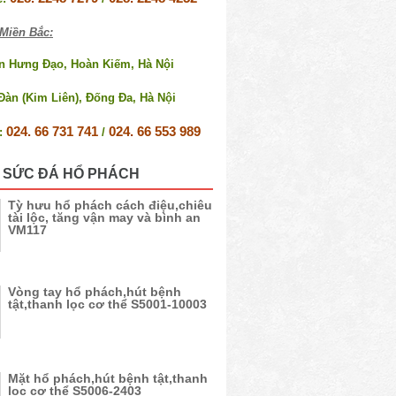
Miền Bắc:
ần Hưng Đạo, Hoàn Kiếm, Hà Nội
Đàn (Kim Liên), Đống Đa, Hà Nội
024. 66 731 741
024. 66 553 989
e:
/
 SỨC ĐÁ HỔ PHÁCH
Tỳ hưu hổ phách cách điệu,chiêu
tài lộc, tăng vận may và bình an
VM117
Vòng tay hổ phách,hút bệnh
tật,thanh lọc cơ thể S5001-10003
Mặt hổ phách,hút bệnh tật,thanh
lọc cơ thể S5006-2403