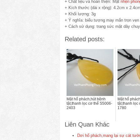
+ Chất liệu và hoàn thiện: Mặt
nhện phon
+ Kích thước (dài x rộng): 4.2cm x 2.4c
+ Khối lượng: 3g
+ Ý nghĩa: biểu tượng may mắn trọn vẹn về
+ Cách sử dụng: trang sức mặt dây chuy
Related posts:
Mặt hổ phách,hút bệnh
Mặt hổ phách
tật,thanh lọc cơ thể S5006-
tật,thanh lọc
2403
1780
Liên Quan Khác
Dơi hổ phách,mang lại sự cát tườ