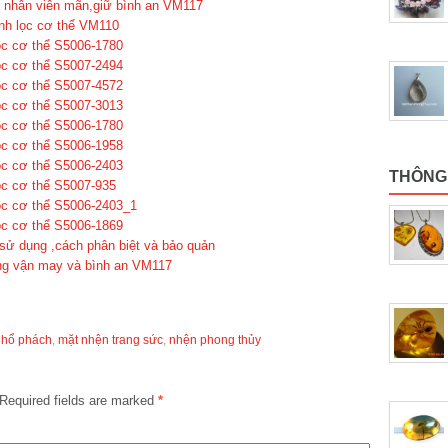
 nhân viên mãn,giữ bình an VM117
anh lọc cơ thể VM110
lọc cơ thể S5006-1780
lọc cơ thể S5007-2494
lọc cơ thể S5007-4572
lọc cơ thể S5007-3013
lọc cơ thể S5006-1780
lọc cơ thể S5006-1958
lọc cơ thể S5006-2403
THÔNG
lọc cơ thể S5007-935
lọc cơ thể S5006-2403_1
lọc cơ thể S5006-1869
 sử dụng ,cách phân biệt và bảo quản
tăng vận may và bình an VM117
 hổ phách
,
mặt nhện trang sức
,
nhện phong thủy
Required fields are marked
*