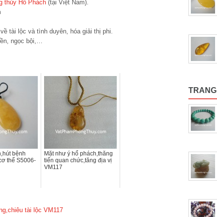
g thủy
Hổ Phách
(tại Việt Nam).
m
 tài lộc và tình duyên, hóa giải thị phi.
ền, ngọc bội,…
TRANG
,hút bệnh
Mặt như ý hổ phách,thăng
 cơ thể S5006-
tiến quan chức,tăng địa vị
VM117
ng,chiêu tài lộc VM117