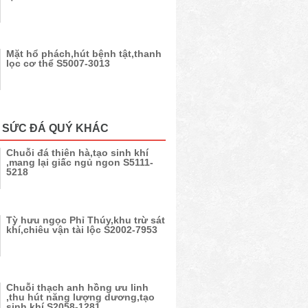
Mặt hổ phách,hút bệnh tật,thanh
lọc cơ thể S5007-3013
 SỨC ĐÁ QUÝ KHÁC
Chuỗi đá thiên hà,tạo sinh khí
,mang lại giấc ngủ ngon S5111-
5218
Tỳ hưu ngọc Phỉ Thúy,khu trừ sát
khí,chiêu vận tài lộc S2002-7953
Chuỗi thạch anh hồng ưu linh
,thu hút năng lượng dương,tạo
sinh khí S2058-1281