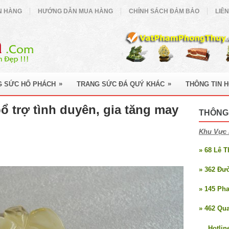
N HÀNG
HƯỚNG DẪN MUA HÀNG
CHÍNH SÁCH ĐẢM BẢO
LIÊ
»
»
G SỨC HỔ PHÁCH
TRANG SỨC ĐÁ QUÝ KHÁC
THÔNG TIN 
 trợ tình duyên, gia tăng may
THÔNG 
Khu Vực 
» 68 Lê 
» 362 Đư
» 145 Ph
» 462 Qu
Hotlin