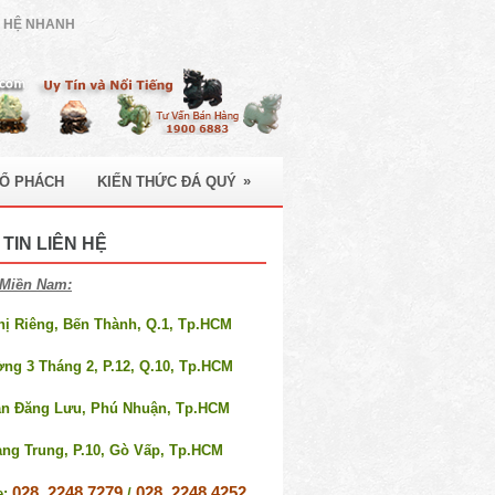
N HỆ NHANH
»
HỔ PHÁCH
KIẾN THỨC ĐÁ QUÝ
TIN LIÊN HỆ
Miền Nam:
Thị Riêng, Bến Thành, Q.1, Tp.HCM
ờng 3 Tháng 2, P.12, Q.10, Tp.HCM
an Đăng Lưu, Phú Nhuận, Tp.HCM
ang Trung, P.10, Gò Vấp, Tp.HCM
028. 2248 7279
028. 2248 4252
e:
/