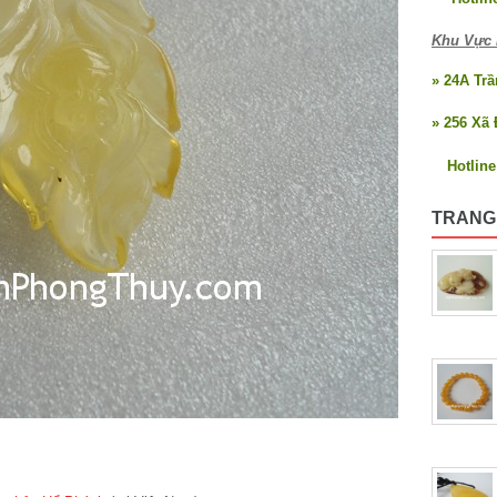
Khu Vực 
» 24A Tr
» 256 Xã 
Hotlin
TRANG