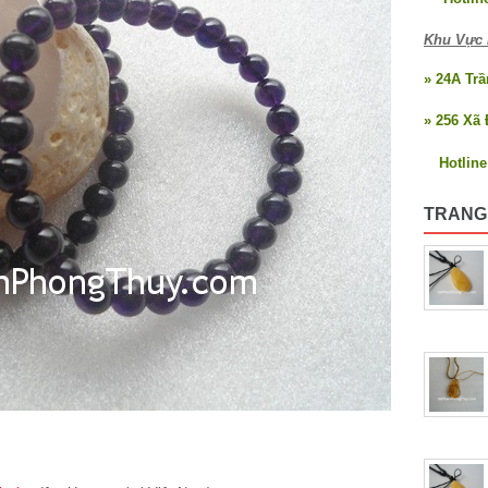
Khu Vực 
» 24A Tr
» 256 Xã 
Hotlin
TRANG