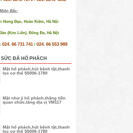
Miền Bắc:
ần Hưng Đạo, Hoàn Kiếm, Hà Nội
Đàn (Kim Liên), Đống Đa, Hà Nội
024. 66 731 741
024. 66 553 989
e:
/
 SỨC ĐÁ HỔ PHÁCH
Mặt hổ phách,hút bệnh tật,thanh
lọc cơ thể S5006-1780
Mặt như ý hổ phách,thăng tiến
quan chức,tăng địa vị VM117
Mặt hổ phách,hút bệnh tật,thanh
lọc cơ thể S5006-1780