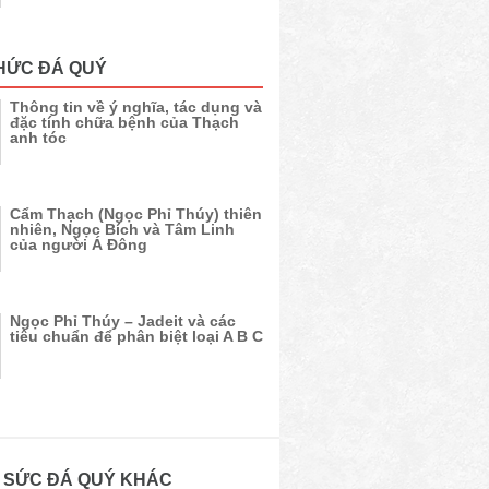
HỨC ĐÁ QUÝ
Thông tin về ý nghĩa, tác dụng và
đặc tính chữa bệnh của Thạch
anh tóc
Cẩm Thạch (Ngọc Phỉ Thúy) thiên
nhiên, Ngọc Bích và Tâm Linh
của người Á Đông
Ngọc Phỉ Thúy – Jadeit và các
tiêu chuẩn để phân biệt loại A B C
 SỨC ĐÁ QUÝ KHÁC