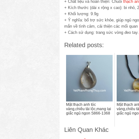
+ Chất liệu và hoàn thiện: Chuỗi
thạch an
+ Kích thước (dài x rộng x cao): bi nhỏ, 2
+ Khối lượng: 9.9g
+ Ý nghĩa: bổ trợ sức khỏe, giúp ngủ ngon
mắn về tình cảm, cải thiện các mối quan
+ Cách sử dụng: trang sức vòng đeo tay.
Related posts:
Mặt thạch anh tóc
Mặt thạch an
vàng,chiêu tài lộc,mang lại
vàng,chiêu tà
giấc ngủ ngon S866-1368
giấc ngủ ng
Liên Quan Khác