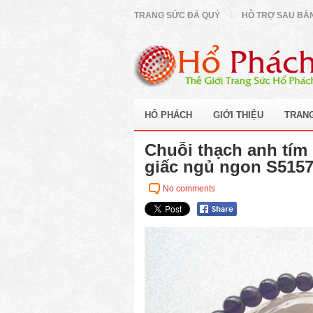
TRANG SỨC ĐÁ QUÝ
HỖ TRỢ SAU BÁ
HỔ PHÁCH
GIỚI THIỆU
TRAN
Chuỗi thạch anh tím 
giấc ngủ ngon S5157
No comments