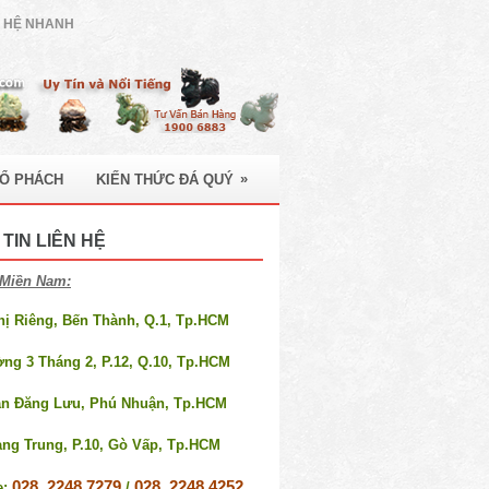
N HỆ NHANH
»
HỔ PHÁCH
KIẾN THỨC ĐÁ QUÝ
TIN LIÊN HỆ
Miền Nam:
Thị Riêng, Bến Thành, Q.1, Tp.HCM
ờng 3 Tháng 2, P.12, Q.10, Tp.HCM
an Đăng Lưu, Phú Nhuận, Tp.HCM
ang Trung, P.10, Gò Vấp, Tp.HCM
028. 2248 7279
028. 2248 4252
e:
/