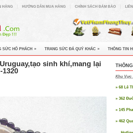
N HÀNG
HƯỚNG DẪN MUA HÀNG
CHÍNH SÁCH ĐẢM BẢO
LIÊ
»
»
G SỨC HỔ PHÁCH
TRANG SỨC ĐÁ QUÝ KHÁC
THÔNG TIN 
Uruguay,tạo sinh khí,mang lại
THÔNG 
-1320
Khu Vực 
» 68 Lê 
» 362 Đư
» 145 Ph
» 462 Qu
Hotlin