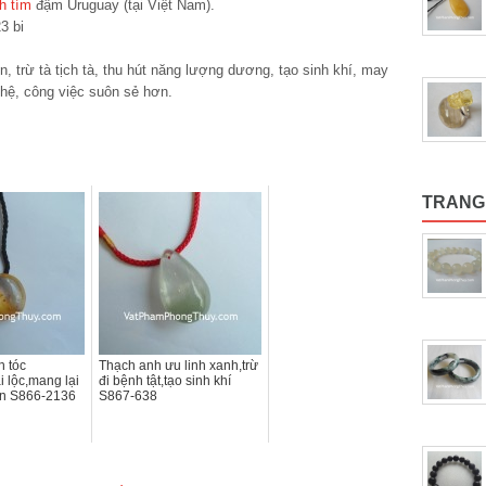
h tím
đậm Uruguay (tại Việt Nam).
3 bi
, trừ tà tịch tà, thu hút năng lượng dương, tạo sinh khí, may
 hệ, công việc suôn sẻ hơn.
TRANG
h tóc
Thạch anh ưu linh xanh,trừ
i lộc,mang lại
đi bệnh tật,tạo sinh khí
on S866-2136
S867-638