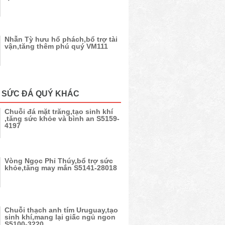
Nhẫn Tỳ hưu hổ phách,bổ trợ tài
vận,tăng thêm phú quý VM111
 SỨC ĐÁ QUÝ KHÁC
Chuỗi đá mặt trăng,tạo sinh khí
,tăng sức khỏe và bình an S5159-
4197
Vòng Ngọc Phỉ Thúy,bổ trợ sức
khỏe,tăng may mắn S5141-28018
Chuỗi thạch anh tím Uruguay,tạo
sinh khí,mang lại giấc ngủ ngon
S5100-3220