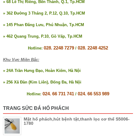
» 68 Lê Thị Riêng, Bến Thành, Q.1, Tp.HCM
» 362 Đường 3 Tháng 2, P.12, Q.10, Tp.HCM
» 145 Phan Đăng Lưu, Phú Nhuận, Tp.HCM
» 462 Quang Trung, P.10, Gò Vấp, Tp.HCM
028. 2248 7279
028. 2248 4252
Hotline:
/
Khu Vực Miền Bắc:
» 24A Trần Hưng Đạo, Hoàn Kiếm, Hà Nội
» 256 Xã Đàn (Kim Liên), Đống Đa, Hà Nội
024. 66 731 741
024. 66 553 989
Hotline:
/
TRANG SỨC ĐÁ HỔ PHÁCH
Mặt hổ phách,hút bệnh tật,thanh lọc cơ thể S5006-
1780