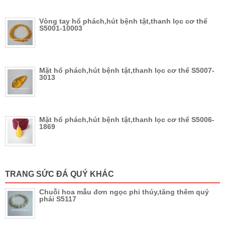
Vòng tay hổ phách,hút bệnh tật,thanh lọc cơ thể
S5001-10003
Mặt hổ phách,hút bệnh tật,thanh lọc cơ thể S5007-
3013
Mặt hổ phách,hút bệnh tật,thanh lọc cơ thể S5006-
1869
TRANG SỨC ĐÁ QUÝ KHÁC
Chuỗi hoa mẫu đơn ngọc phỉ thúy,tăng thêm quý
phái S5117