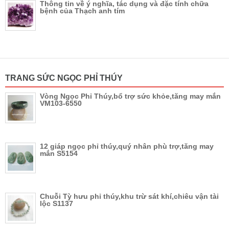
Thông tin về ý nghĩa, tác dụng và đặc tính chữa
bệnh của Thạch anh tím
TRANG SỨC NGỌC PHỈ THÚY
Vòng Ngọc Phỉ Thúy,bổ trợ sức khỏe,tăng may mắn
VM103-6550
12 giáp ngọc phỉ thúy,quý nhân phù trợ,tăng may
mắn S5154
Chuỗi Tỳ hưu phỉ thúy,khu trừ sát khí,chiêu vận tài
lộc S1137