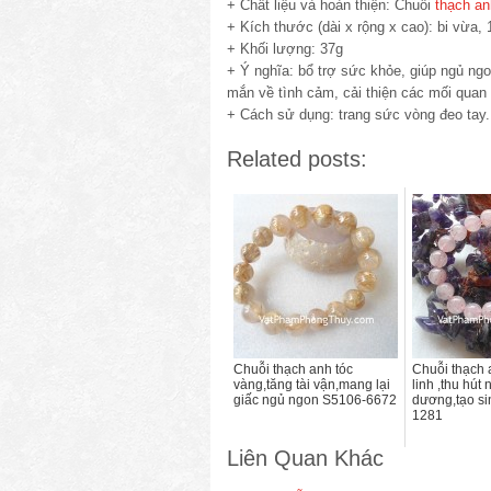
+ Chất liệu và hoàn thiện: Chuỗi
thạch an
+ Kích thước (dài x rộng x cao): bi vừa, 
+ Khối lượng: 37g
+ Ý nghĩa: bổ trợ sức khỏe, giúp ngủ ngon
mắn về tình cảm, cải thiện các mối quan
+ Cách sử dụng: trang sức vòng đeo tay.
Related posts:
Chuỗi thạch anh tóc
Chuỗi thạch
vàng,tăng tài vận,mang lại
linh ,thu hút
giấc ngủ ngon S5106-6672
dương,tạo si
1281
Liên Quan Khác