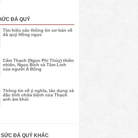
HỨC ĐÁ QUÝ
Tìm hiểu các thông tin cơ bản về
đá quý Hồng ngọc
Cẩm Thạch (Ngọc Phỉ Thúy) thiên
nhiên, Ngọc Bích và Tâm Linh
của người Á Đông
Thông tin về ý nghĩa, tác dụng và
đặc tính chữa bệnh của Thạch
anh ám khói
 SỨC ĐÁ QUÝ KHÁC