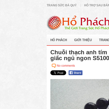
TRANG SỨC ĐÁ QUÝ
HỖ TRỢ SAU BÁ
HỔ PHÁCH
GIỚI THIỆU
TRAN
Chuỗi thạch anh tím 
giấc ngủ ngon S5100
No comments