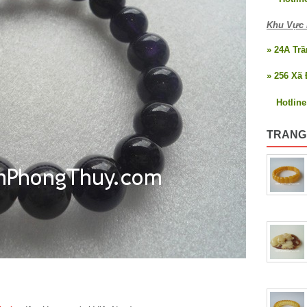
Khu Vực 
» 24A Tr
» 256 Xã 
Hotlin
TRANG