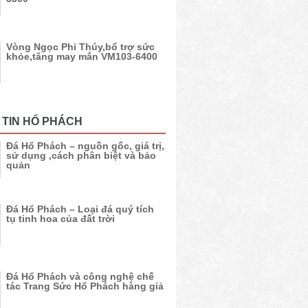
Vòng Ngọc Phỉ Thúy,bổ trợ sức
khỏe,tăng may mắn VM103-6400
 TIN HỔ PHÁCH
Đá Hổ Phách – nguồn gốc, giá trị,
sử dụng ,cách phân biệt và bảo
quản
Đá Hổ Phách – Loại đá quý tích
tụ tinh hoa của đất trời
Đá Hổ Phách và công nghệ chế
tác Trang Sức Hổ Phách hàng giả