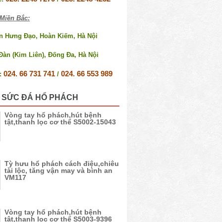
Miền Bắc:
ần Hưng Đạo, Hoàn Kiếm, Hà Nội
Đàn (Kim Liên), Đống Đa, Hà Nội
024. 66 731 741
024. 66 553 989
e:
/
 SỨC ĐÁ HỔ PHÁCH
Vòng tay hổ phách,hút bệnh
tật,thanh lọc cơ thể S5002-15043
Tỳ hưu hổ phách cách điệu,chiêu
tài lộc, tăng vận may và bình an
VM117
Vòng tay hổ phách,hút bệnh
tật,thanh lọc cơ thể S5003-9396