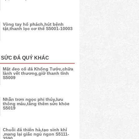
Vòng tay hổ phách,hút bệnh
tật,thanh lọc cơ thể S5001-10003
 SỨC ĐÁ QUÝ KHÁC
Mặt đeo cổ đá Khổng Tước,chữa
lành vết thương,giữ thanh tĩnh
S5009
Nhẫn trơn ngọc phỉ thúy,lưu
thông máu,tăng thêm sức khỏe
S5019
Chuỗi đá thiên hà,tạo sinh khí
,mang lại giấc ngủ ngon S5111-
3590