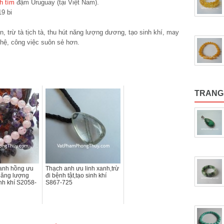
h tím
đậm Uruguay (tại Việt Nam).
19 bi
, trừ tà tịch tà, thu hút năng lượng dương, tạo sinh khí, may
 hệ, công việc suôn sẻ hơn.
TRANG
 anh hồng ưu
Thạch anh ưu linh xanh,trừ
 năng lượng
đi bệnh tật,tạo sinh khí
nh khí S2058-
S867-725