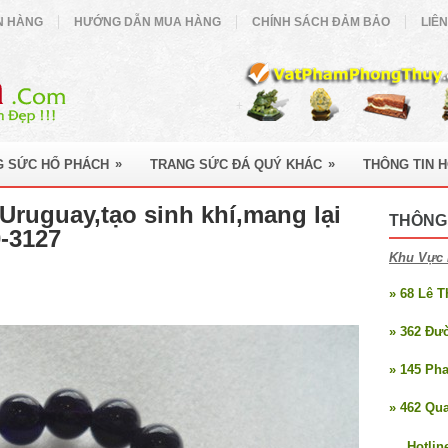
N HÀNG
HƯỚNG DẪN MUA HÀNG
CHÍNH SÁCH ĐẢM BẢO
LIÊ
»
»
G SỨC HỔ PHÁCH
TRANG SỨC ĐÁ QUÝ KHÁC
THÔNG TIN 
Uruguay,tạo sinh khí,mang lại
THÔNG 
-3127
Khu Vực 
» 68 Lê 
» 362 Đư
» 145 Ph
» 462 Qu
Hotlin