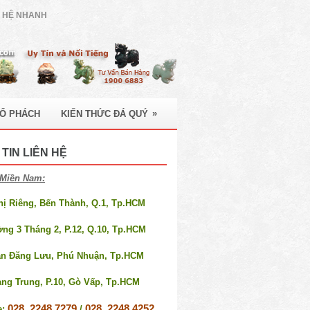
N HỆ NHANH
»
HỔ PHÁCH
KIẾN THỨC ĐÁ QUÝ
TIN LIÊN HỆ
Miền Nam:
Thị Riêng, Bến Thành, Q.1, Tp.HCM
ờng 3 Tháng 2, P.12, Q.10, Tp.HCM
an Đăng Lưu, Phú Nhuận, Tp.HCM
ang Trung, P.10, Gò Vấp, Tp.HCM
028. 2248 7279
028. 2248 4252
e:
/