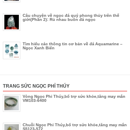
Câu chuyện về ngọc đá quý phong thủy trên thế
giới(Phần 2): Rủ nhau buôn đá ngọc
Tìm hiểu các thông tin cơ bản về đá Aquamarine –
Ngọc Xanh Biển
TRANG SỨC NGỌC PHỈ THÚY
Vòng Ngọc Phỉ Thúy,bổ trợ sức khỏe,tăng may mắn
VM103-6400
Chuỗi Ngọc Phỉ Thúy,bổ trợ sức khỏe,tăng may mắn
S5123-572