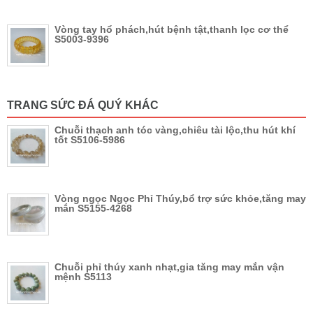
Vòng tay hổ phách,hút bệnh tật,thanh lọc cơ thể
S5003-9396
TRANG SỨC ĐÁ QUÝ KHÁC
Chuỗi thạch anh tóc vàng,chiêu tài lộc,thu hút khí
tốt S5106-5986
Vòng ngọc Ngọc Phỉ Thúy,bổ trợ sức khỏe,tăng may
mắn S5155-4268
Chuỗi phỉ thúy xanh nhạt,gia tăng may mắn vận
mệnh S5113