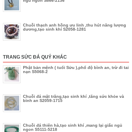
ngủ ngon S866-2136
Chuỗi thạch anh hồng ưu linh ,thu hút năng lượng
dương,tạo sinh khí S2058-1281
TRANG SỨC ĐÁ QUÝ KHÁC
Phật bản mệnh ( tuổi Sửu ),phổ độ bình an, trừ đi tai
nạn S5068-2
Chuỗi đá mặt trăng,tạo sinh khí ,tăng sức khỏe và
bình an S2059-1715
Chuỗi đá thiên hà,tạo sinh khí ,mang lại giấc ngủ
ngon S5111-5218