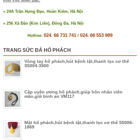
Khu Vực Miền Bắc:
» 24A Trần Hưng Đạo, Hoàn Kiếm, Hà Nội
» 256 Xã Đàn (Kim Liên), Đống Đa, Hà Nội
024. 66 731 741
024. 66 553 989
Hotline:
/
TRANG SỨC ĐÁ HỔ PHÁCH
Vòng tay hổ phách,hút bệnh tật,thanh lọc cơ thể
S5004-3900
Cặp uyên ương hổ phách,giúp hôn nhân viên
mãn,giữ bình an VM117
Mặt hổ phách,hút bệnh tật,thanh lọc cơ thể S5006-
1869