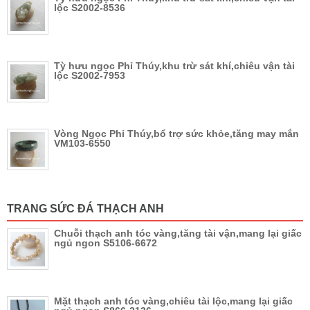
lộc S2002-8536
Tỳ hưu ngọc Phỉ Thúy,khu trừ sát khí,chiêu vận tài
lộc S2002-7953
Vòng Ngọc Phỉ Thúy,bổ trợ sức khỏe,tăng may mắn
VM103-6550
TRANG SỨC ĐÁ THẠCH ANH
Chuỗi thạch anh tóc vàng,tăng tài vận,mang lại giấc
ngủ ngon S5106-6672
Mặt thạch anh tóc vàng,chiêu tài lộc,mang lại giấc