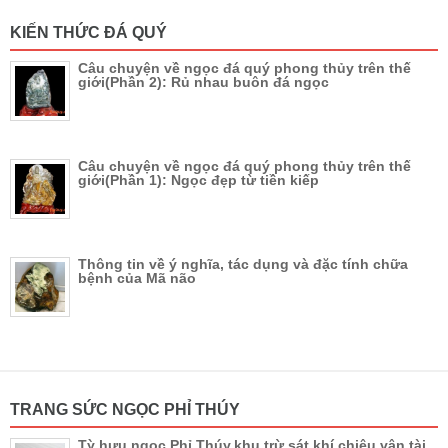
KIẾN THỨC ĐÁ QUÝ
Câu chuyện về ngọc đá quý phong thủy trên thế
giới(Phần 2): Rủ nhau buôn đá ngọc
Câu chuyện về ngọc đá quý phong thủy trên thế
giới(Phần 1): Ngọc đẹp từ tiền kiếp
Thông tin về ý nghĩa, tác dụng và đặc tính chữa
bệnh của Mã não
TRANG SỨC NGỌC PHỈ THÚY
Tỳ hưu ngọc Phỉ Thúy,khu trừ sát khí,chiêu vận tài