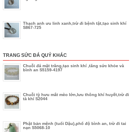
Thạch anh ưu linh xanh,trừ đi bệnh tật,tạo sinh khí
S867-725
TRANG SỨC ĐÁ QUÝ KHÁC
Chuỗi đá mặt trăng,tạo sinh khí ,tăng sức khỏe và
bình an S5159-4197
Chuỗi tỳ hưu mắt mèo lớn,lưu thông khí huyết,trừ đi
tà khí S2044
Phật bản mệnh (tuổi Dậu),phổ độ bình an, trừ đi tai
nạn S5068-10