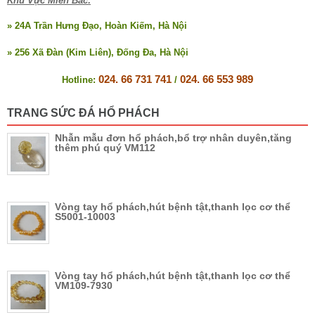
Khu Vực Miền Bắc:
» 24A Trần Hưng Đạo, Hoàn Kiếm, Hà Nội
» 256 Xã Đàn (Kim Liên), Đống Đa, Hà Nội
024. 66 731 741
024. 66 553 989
Hotline:
/
TRANG SỨC ĐÁ HỔ PHÁCH
Nhẫn mẫu đơn hổ phách,bổ trợ nhân duyên,tăng
thêm phú quý VM112
Vòng tay hổ phách,hút bệnh tật,thanh lọc cơ thể
S5001-10003
Vòng tay hổ phách,hút bệnh tật,thanh lọc cơ thể
VM109-7930