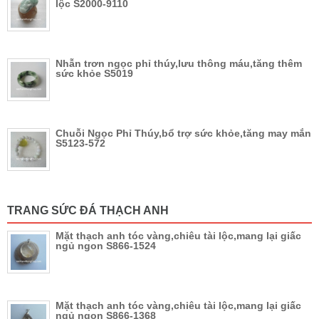
lộc S2000-9110
Nhẫn trơn ngọc phỉ thúy,lưu thông máu,tăng thêm
sức khỏe S5019
Chuỗi Ngọc Phỉ Thúy,bổ trợ sức khỏe,tăng may mắn
S5123-572
TRANG SỨC ĐÁ THẠCH ANH
Mặt thạch anh tóc vàng,chiêu tài lộc,mang lại giấc
ngủ ngon S866-1524
Mặt thạch anh tóc vàng,chiêu tài lộc,mang lại giấc
ngủ ngon S866-1368